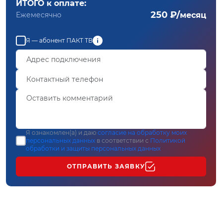
ИТОГО к оплате:
250 ₽/
Ежемесячно
месяц
Я — абонент ПАКТ ТВ
Я ознакомлен(а) и даю
согласие на обработку моих
персональных данных
в соответствии с
Политикой
обработки и защиты персональных данных
ОТПРАВИТЬ ЗАЯВКУ