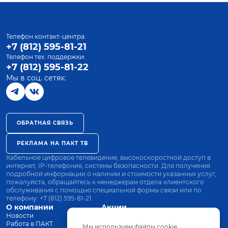
Телефон контакт-центра:
+7 (812) 595-81-21
Телефон тех. поддержки:
+7 (812) 595-81-22
Мы в соц. сетях:
ОБРАТНАЯ СВЯЗЬ
РЕКЛАМА НА ПАКТ ТВ
Кабельное цифровое телевидение, высокоскоростной доступ в
интернет, IP-телефония, системы безопасности. Для получения
подробной информации о наличии и стоимости указанных услуг,
пожалуйста, обращайтесь к менеджерам отдела клиентского
обслуживания с помощью специальной формы связи или по
телефону:
+7 (812) 595-81-21
О компании
Акции
Новости
Все тарифы
Работа в ПАКТ
Оплата
Мы используем файлы cookie.