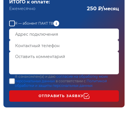
ИТОГО к оплате:
250 ₽/
Ежемесячно
месяц
Я — абонент ПАКТ ТВ
Я ознакомлен(а) и даю
согласие на обработку моих
персональных данных
в соответствии с
Политикой
обработки и защиты персональных данных
ОТПРАВИТЬ ЗАЯВКУ