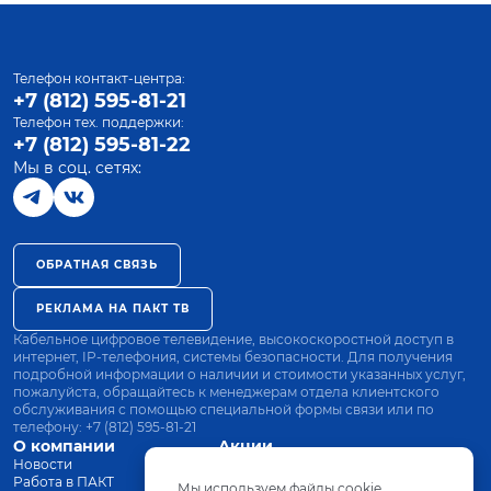
Телефон контакт-центра:
+7 (812) 595-81-21
Телефон тех. поддержки:
+7 (812) 595-81-22
Мы в соц. сетях:
ОБРАТНАЯ СВЯЗЬ
РЕКЛАМА НА ПАКТ ТВ
Кабельное цифровое телевидение, высокоскоростной доступ в
интернет, IP-телефония, системы безопасности. Для получения
подробной информации о наличии и стоимости указанных услуг,
пожалуйста, обращайтесь к менеджерам отдела клиентского
обслуживания с помощью специальной формы связи или по
телефону:
+7 (812) 595-81-21
О компании
Акции
Новости
Все тарифы
Работа в ПАКТ
Оплата
Мы используем файлы cookie.