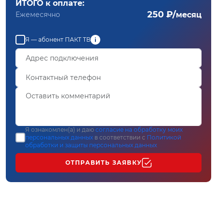
ИТОГО к оплате:
250 ₽/
Ежемесячно
месяц
Я — абонент ПАКТ ТВ
Я ознакомлен(а) и даю
согласие на обработку моих
персональных данных
в соответствии с
Политикой
обработки и защиты персональных данных
ОТПРАВИТЬ ЗАЯВКУ