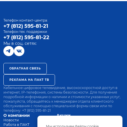
Телефон контакт-центра:
+7 (812) 595-81-21
Телефон тех. поддержки:
+7 (812) 595-81-22
Мы в соц. сетях:
ОБРАТНАЯ СВЯЗЬ
РЕКЛАМА НА ПАКТ ТВ
Кабельное цифровое телевидение, высокоскоростной доступ в
интернет, IP-телефония, системы безопасности. Для получения
подробной информации о наличии и стоимости указанных услуг,
пожалуйста, обращайтесь к менеджерам отдела клиентского
обслуживания с помощью специальной формы связи или по
телефону:
+7 (812) 595-81-21
О компании
Акции
Новости
Все тарифы
Работа в ПАКТ
Оплата
Мы используем файлы cookie.