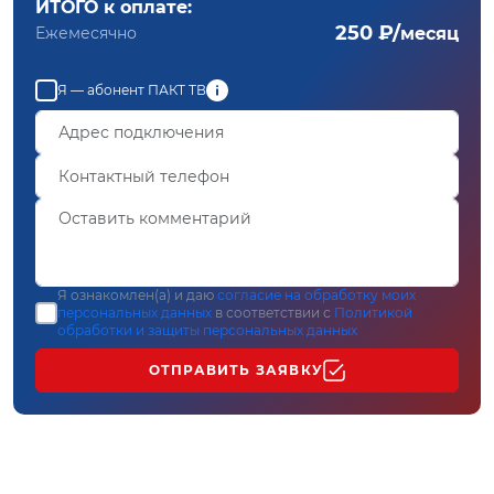
ИТОГО к оплате:
250 ₽/
Ежемесячно
месяц
Я — абонент ПАКТ ТВ
Я ознакомлен(а) и даю
согласие на обработку моих
персональных данных
в соответствии с
Политикой
обработки и защиты персональных данных
ОТПРАВИТЬ ЗАЯВКУ