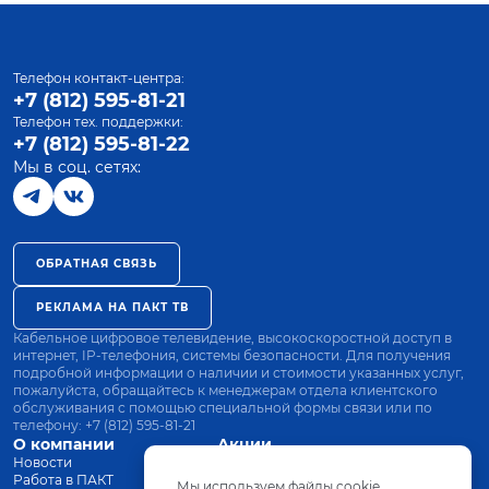
Телефон контакт-центра:
+7 (812) 595-81-21
Телефон тех. поддержки:
+7 (812) 595-81-22
Мы в соц. сетях:
ОБРАТНАЯ СВЯЗЬ
РЕКЛАМА НА ПАКТ ТВ
Кабельное цифровое телевидение, высокоскоростной доступ в
интернет, IP-телефония, системы безопасности. Для получения
подробной информации о наличии и стоимости указанных услуг,
пожалуйста, обращайтесь к менеджерам отдела клиентского
обслуживания с помощью специальной формы связи или по
телефону:
+7 (812) 595-81-21
О компании
Акции
Новости
Все тарифы
Работа в ПАКТ
Оплата
Мы используем файлы cookie.