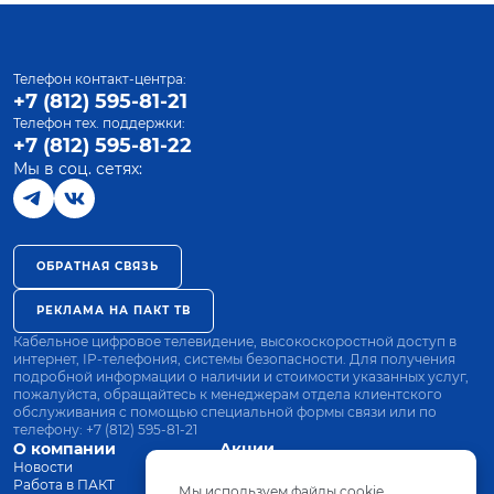
Телефон контакт-центра:
+7 (812) 595-81-21
Телефон тех. поддержки:
+7 (812) 595-81-22
Мы в соц. сетях:
ОБРАТНАЯ СВЯЗЬ
РЕКЛАМА НА ПАКТ ТВ
Кабельное цифровое телевидение, высокоскоростной доступ в
интернет, IP-телефония, системы безопасности. Для получения
подробной информации о наличии и стоимости указанных услуг,
пожалуйста, обращайтесь к менеджерам отдела клиентского
обслуживания с помощью специальной формы связи или по
телефону:
+7 (812) 595-81-21
О компании
Акции
Новости
Все тарифы
Работа в ПАКТ
Оплата
Мы используем файлы cookie.