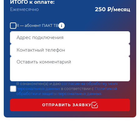
ИТОГО к оплате:
250 ₽/
Ежемесячно
месяц
Я — абонент ПАКТ ТВ
Я ознакомлен(а) и даю
согласие на обработку моих
персональных данных
в соответствии с
Политикой
обработки и защиты персональных данных
ОТПРАВИТЬ ЗАЯВКУ