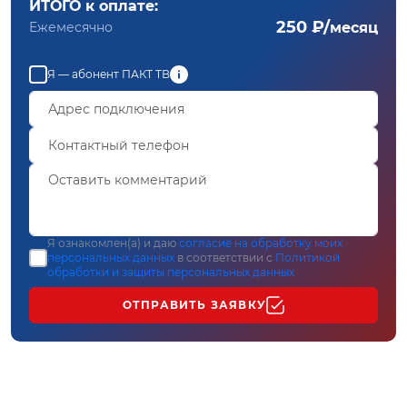
ИТОГО к оплате:
250 ₽/
Ежемесячно
месяц
Я — абонент ПАКТ ТВ
Я ознакомлен(а) и даю
согласие на обработку моих
персональных данных
в соответствии с
Политикой
обработки и защиты персональных данных
ОТПРАВИТЬ ЗАЯВКУ