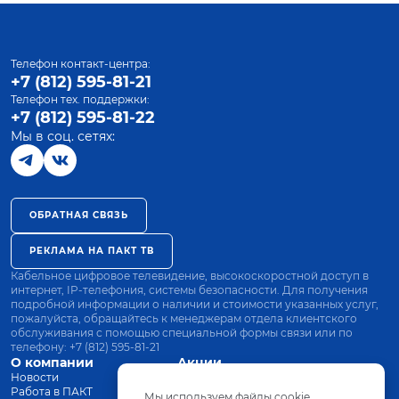
Телефон контакт-центра:
+7 (812) 595-81-21
Телефон тех. поддержки:
+7 (812) 595-81-22
Мы в соц. сетях:
ОБРАТНАЯ СВЯЗЬ
РЕКЛАМА НА ПАКТ ТВ
Кабельное цифровое телевидение, высокоскоростной доступ в
интернет, IP-телефония, системы безопасности. Для получения
подробной информации о наличии и стоимости указанных услуг,
пожалуйста, обращайтесь к менеджерам отдела клиентского
обслуживания с помощью специальной формы связи или по
телефону:
+7 (812) 595-81-21
О компании
Акции
Новости
Все тарифы
Работа в ПАКТ
Оплата
Мы используем файлы cookie.