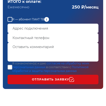
ИТОГО к оплате:
250 ₽/
Ежемесячно
месяц
Я — абонент ПАКТ ТВ
Я ознакомлен(а) и даю
согласие на обработку моих
персональных данных
в соответствии с
Политикой
обработки и защиты персональных данных
ОТПРАВИТЬ ЗАЯВКУ