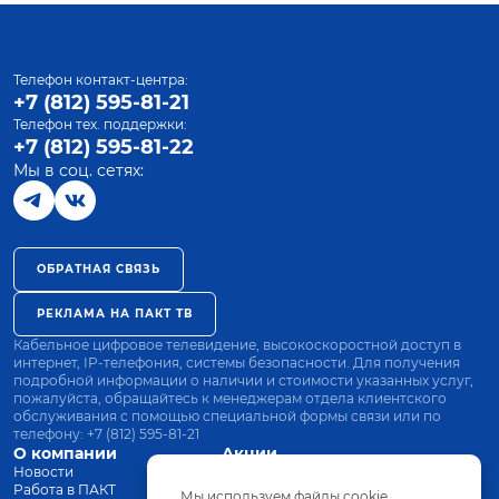
Телефон контакт-центра:
+7 (812) 595-81-21
Телефон тех. поддержки:
+7 (812) 595-81-22
Мы в соц. сетях:
ОБРАТНАЯ СВЯЗЬ
РЕКЛАМА НА ПАКТ ТВ
Кабельное цифровое телевидение, высокоскоростной доступ в
интернет, IP-телефония, системы безопасности. Для получения
подробной информации о наличии и стоимости указанных услуг,
пожалуйста, обращайтесь к менеджерам отдела клиентского
обслуживания с помощью специальной формы связи или по
телефону:
+7 (812) 595-81-21
О компании
Акции
Новости
Все тарифы
Работа в ПАКТ
Оплата
Мы используем файлы cookie.