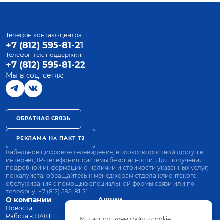
Телефон контакт-центра:
+7 (812) 595-81-21
Телефон тех. поддержки:
+7 (812) 595-81-22
Мы в соц. сетях:
ОБРАТНАЯ СВЯЗЬ
РЕКЛАМА НА ПАКТ ТВ
Кабельное цифровое телевидение, высокоскоростной доступ в
интернет, IP-телефония, системы безопасности. Для получения
подробной информации о наличии и стоимости указанных услуг,
пожалуйста, обращайтесь к менеджерам отдела клиентского
обслуживания с помощью специальной формы связи или по
телефону:
+7 (812) 595-81-21
О компании
Акции
Новости
Все тарифы
Работа в ПАКТ
Оплата
Мы используем файлы cookie.