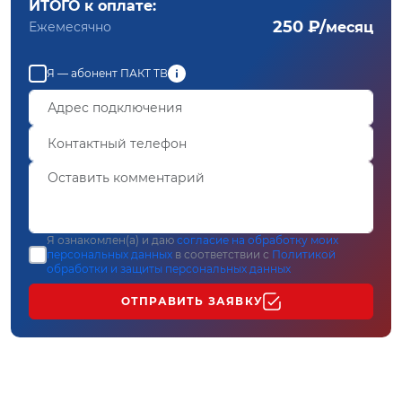
ИТОГО к оплате:
250 ₽/
Ежемесячно
месяц
Я — абонент ПАКТ ТВ
Я ознакомлен(а) и даю
согласие на обработку моих
персональных данных
в соответствии с
Политикой
обработки и защиты персональных данных
ОТПРАВИТЬ ЗАЯВКУ