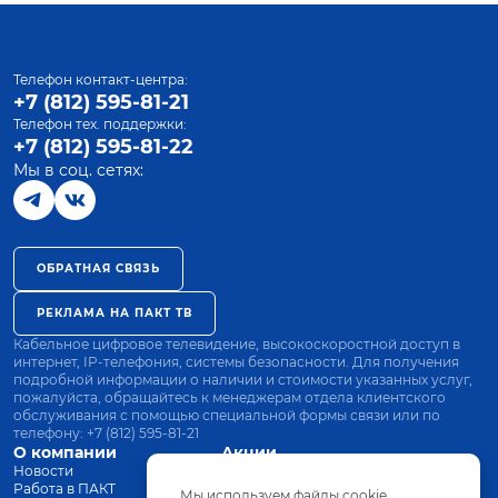
Телефон контакт-центра:
+7 (812) 595-81-21
Телефон тех. поддержки:
+7 (812) 595-81-22
Мы в соц. сетях:
ОБРАТНАЯ СВЯЗЬ
РЕКЛАМА НА ПАКТ ТВ
Кабельное цифровое телевидение, высокоскоростной доступ в
интернет, IP-телефония, системы безопасности. Для получения
подробной информации о наличии и стоимости указанных услуг,
пожалуйста, обращайтесь к менеджерам отдела клиентского
обслуживания с помощью специальной формы связи или по
телефону:
+7 (812) 595-81-21
О компании
Акции
Новости
Все тарифы
Работа в ПАКТ
Оплата
Мы используем файлы cookie.