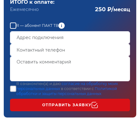
ИТОГО к оплате:
250 ₽/
Ежемесячно
месяц
Я — абонент ПАКТ ТВ
Я ознакомлен(а) и даю
согласие на обработку моих
персональных данных
в соответствии с
Политикой
обработки и защиты персональных данных
ОТПРАВИТЬ ЗАЯВКУ