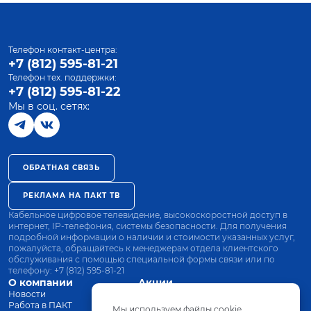
Телефон контакт-центра:
+7 (812) 595-81-21
Телефон тех. поддержки:
+7 (812) 595-81-22
Мы в соц. сетях:
ОБРАТНАЯ СВЯЗЬ
РЕКЛАМА НА ПАКТ ТВ
Кабельное цифровое телевидение, высокоскоростной доступ в
интернет, IP-телефония, системы безопасности. Для получения
подробной информации о наличии и стоимости указанных услуг,
пожалуйста, обращайтесь к менеджерам отдела клиентского
обслуживания с помощью специальной формы связи или по
телефону:
+7 (812) 595-81-21
О компании
Акции
Новости
Все тарифы
Работа в ПАКТ
Оплата
Мы используем файлы cookie.