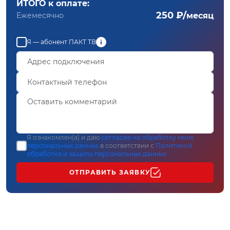
ИТОГО к оплате:
250 ₽/
Ежемесячно
месяц
Я — абонент ПАКТ ТВ
Я ознакомлен(а) и даю
согласие на обработку моих
персональных данных
в соответствии с
Политикой
обработки и защиты персональных данных
ОТПРАВИТЬ ЗАЯВКУ