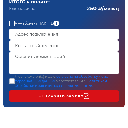
ИТОГО к оплате:
250 ₽/
Ежемесячно
месяц
Я — абонент ПАКТ ТВ
Я ознакомлен(а) и даю
согласие на обработку моих
персональных данных
в соответствии с
Политикой
обработки и защиты персональных данных
ОТПРАВИТЬ ЗАЯВКУ