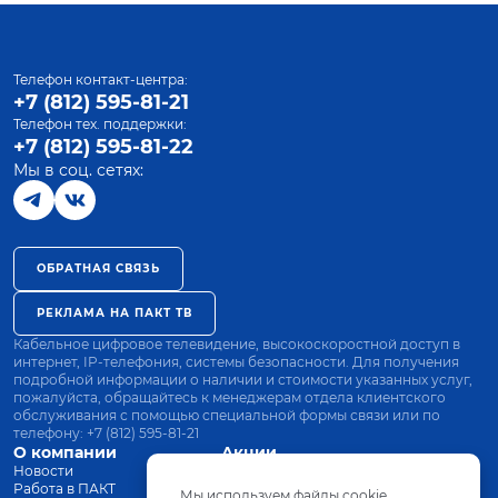
Телефон контакт-центра:
+7 (812) 595-81-21
Телефон тех. поддержки:
+7 (812) 595-81-22
Мы в соц. сетях:
ОБРАТНАЯ СВЯЗЬ
РЕКЛАМА НА ПАКТ ТВ
Кабельное цифровое телевидение, высокоскоростной доступ в
интернет, IP-телефония, системы безопасности. Для получения
подробной информации о наличии и стоимости указанных услуг,
пожалуйста, обращайтесь к менеджерам отдела клиентского
обслуживания с помощью специальной формы связи или по
телефону:
+7 (812) 595-81-21
О компании
Акции
Новости
Все тарифы
Работа в ПАКТ
Оплата
Мы используем файлы cookie.