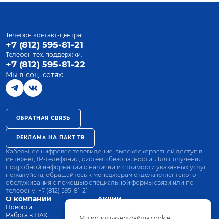
Телефон контакт-центра:
+7 (812) 595-81-21
Телефон тех. поддержки:
+7 (812) 595-81-22
Мы в соц. сетях:
ОБРАТНАЯ СВЯЗЬ
РЕКЛАМА НА ПАКТ ТВ
Кабельное цифровое телевидение, высокоскоростной доступ в
интернет, IP-телефония, системы безопасности. Для получения
подробной информации о наличии и стоимости указанных услуг,
пожалуйста, обращайтесь к менеджерам отдела клиентского
обслуживания с помощью специальной формы связи или по
телефону:
+7 (812) 595-81-21
О компании
Акции
Новости
Все тарифы
Работа в ПАКТ
Оплата
Мы используем файлы cookie.