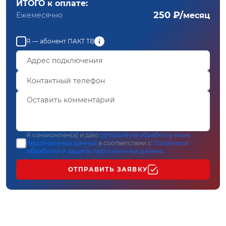
ИТОГО к оплате:
250 ₽/
Ежемесячно
месяц
Я — абонент ПАКТ ТВ
Я ознакомлен(а) и даю
согласие на обработку моих
персональных данных
в соответствии с
Политикой
обработки и защиты персональных данных
ОТПРАВИТЬ ЗАЯВКУ