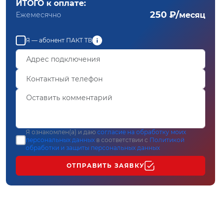
ИТОГО к оплате:
250 ₽/
Ежемесячно
месяц
Я — абонент ПАКТ ТВ
Я ознакомлен(а) и даю
согласие на обработку моих
персональных данных
в соответствии с
Политикой
обработки и защиты персональных данных
ОТПРАВИТЬ ЗАЯВКУ