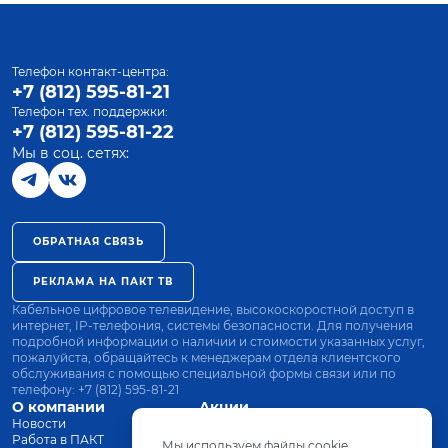
Телефон контакт-центра:
+7 (812) 595-81-21
Телефон тех. поддержки:
+7 (812) 595-81-22
Мы в соц. сетях:
ОБРАТНАЯ СВЯЗЬ
РЕКЛАМА НА ПАКТ ТВ
Кабельное цифровое телевидение, высокоскоростной доступ в
интернет, IP-телефония, системы безопасности. Для получения
подробной информации о наличии и стоимости указанных услуг,
пожалуйста, обращайтесь к менеджерам отдела клиентского
обслуживания с помощью специальной формы связи или по
телефону:
+7 (812) 595-81-21
О компании
Акции
Новости
Все тарифы
Работа в ПАКТ
Оплата
Мы используем файлы cookie.