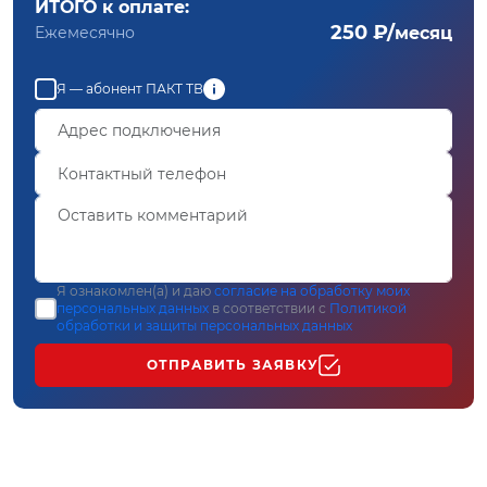
ИТОГО к оплате:
250 ₽/
Ежемесячно
месяц
Я — абонент ПАКТ ТВ
Я ознакомлен(а) и даю
согласие на обработку моих
персональных данных
в соответствии с
Политикой
обработки и защиты персональных данных
ОТПРАВИТЬ ЗАЯВКУ