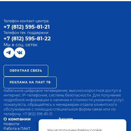
Телефон контакт-центра:
+7 (812) 595-81-21
Телефон тех. поддержки:
+7 (812) 595-81-22
Мы в соц. сетях:
ОБРАТНАЯ СВЯЗЬ
РЕКЛАМА НА ПАКТ ТВ
Кабельное цифровое телевидение, высокоскоростной доступ в
интернет, IP-телефония, системы безопасности. Для получения
подробной информации о наличии и стоимости указанных услуг,
пожалуйста, обращайтесь к менеджерам отдела клиентского
обслуживания с помощью специальной формы связи или по
телефону:
+7 (812) 595-81-21
О компании
Акции
Новости
Все тарифы
Работа в ПАКТ
Оплата
Мы используем файлы cookie.