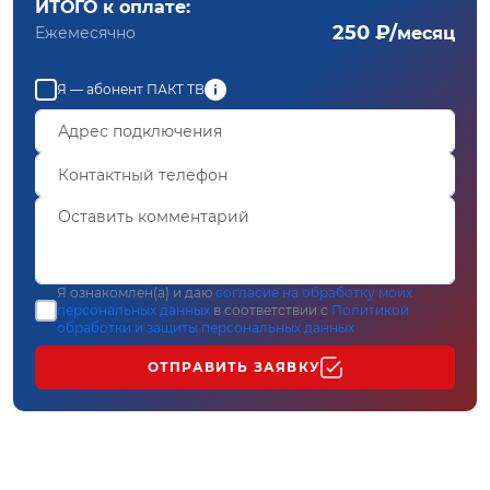
ИТОГО к оплате:
250 ₽/
Ежемесячно
месяц
Я — абонент ПАКТ ТВ
Я ознакомлен(а) и даю
согласие на обработку моих
персональных данных
в соответствии с
Политикой
обработки и защиты персональных данных
ОТПРАВИТЬ ЗАЯВКУ