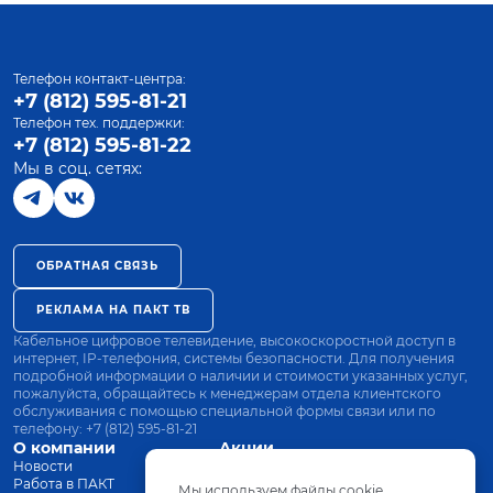
Телефон контакт-центра:
+7 (812) 595-81-21
Телефон тех. поддержки:
+7 (812) 595-81-22
Мы в соц. сетях:
ОБРАТНАЯ СВЯЗЬ
РЕКЛАМА НА ПАКТ ТВ
Кабельное цифровое телевидение, высокоскоростной доступ в
интернет, IP-телефония, системы безопасности. Для получения
подробной информации о наличии и стоимости указанных услуг,
пожалуйста, обращайтесь к менеджерам отдела клиентского
обслуживания с помощью специальной формы связи или по
телефону:
+7 (812) 595-81-21
О компании
Акции
Новости
Все тарифы
Работа в ПАКТ
Оплата
Мы используем файлы cookie.