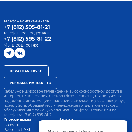
Телефон контакт-центра:
+7 (812) 595-81-21
Телефон тех. поддержки:
+7 (812) 595-81-22
Мы в соц. сетях:
ОБРАТНАЯ СВЯЗЬ
РЕКЛАМА НА ПАКТ ТВ
Кабельное цифровое телевидение, высокоскоростной доступ в
интернет, IP-телефония, системы безопасности. Для получения
подробной информации о наличии и стоимости указанных услуг,
пожалуйста, обращайтесь к менеджерам отдела клиентского
обслуживания с помощью специальной формы связи или по
телефону:
+7 (812) 595-81-21
О компании
Акции
Новости
Все тарифы
Работа в ПАКТ
Оплата
Мы используем файлы cookie.