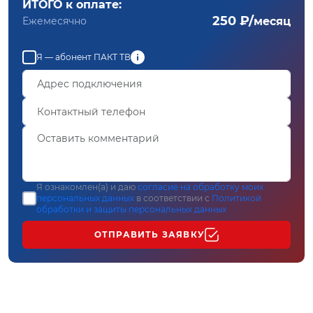
ИТОГО к оплате:
250 ₽/
Ежемесячно
месяц
Я — абонент ПАКТ ТВ
Я ознакомлен(а) и даю
согласие на обработку моих
персональных данных
в соответствии с
Политикой
обработки и защиты персональных данных
ОТПРАВИТЬ ЗАЯВКУ