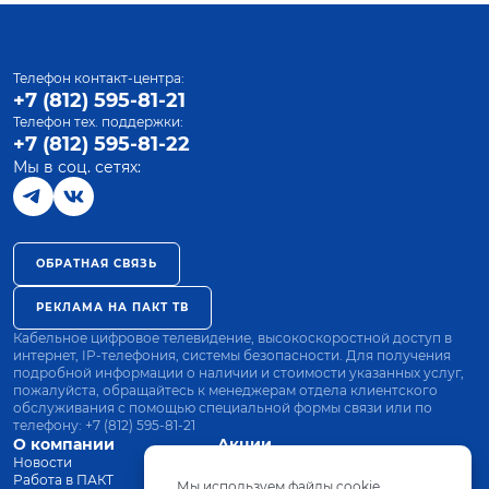
Телефон контакт-центра:
+7 (812) 595-81-21
Телефон тех. поддержки:
+7 (812) 595-81-22
Мы в соц. сетях:
ОБРАТНАЯ СВЯЗЬ
РЕКЛАМА НА ПАКТ ТВ
Кабельное цифровое телевидение, высокоскоростной доступ в
интернет, IP-телефония, системы безопасности. Для получения
подробной информации о наличии и стоимости указанных услуг,
пожалуйста, обращайтесь к менеджерам отдела клиентского
обслуживания с помощью специальной формы связи или по
телефону:
+7 (812) 595-81-21
О компании
Акции
Новости
Все тарифы
Работа в ПАКТ
Оплата
Мы используем файлы cookie.