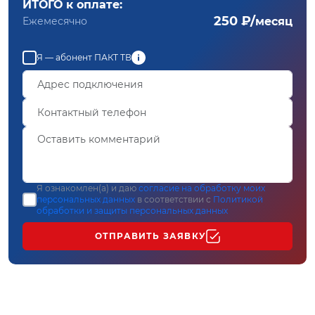
ИТОГО к оплате:
250 ₽/
Ежемесячно
месяц
Я — абонент ПАКТ ТВ
Я ознакомлен(а) и даю
согласие на обработку моих
персональных данных
в соответствии с
Политикой
обработки и защиты персональных данных
ОТПРАВИТЬ ЗАЯВКУ