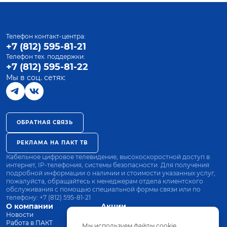
Телефон контакт-центра:
+7 (812) 595-81-21
Телефон тех. поддержки:
+7 (812) 595-81-22
Мы в соц. сетях:
ОБРАТНАЯ СВЯЗЬ
РЕКЛАМА НА ПАКТ ТВ
Кабельное цифровое телевидение, высокоскоростной доступ в
интернет, IP-телефония, системы безопасности. Для получения
подробной информации о наличии и стоимости указанных услуг,
пожалуйста, обращайтесь к менеджерам отдела клиентского
обслуживания с помощью специальной формы связи или по
телефону:
+7 (812) 595-81-21
О компании
Акции
Новости
Все тарифы
Работа в ПАКТ
Оплата
Мы используем файлы cookie.