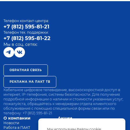
Телефон контакт-центра:
+7 (812) 595-81-21
Телефон тех. поддержки:
+7 (812) 595-81-22
Мы в соц. сетях:
ОБРАТНАЯ СВЯЗЬ
РЕКЛАМА НА ПАКТ ТВ
Кабельное цифровое телевидение, высокоскоростной доступ в
интернет, IP-телефония, системы безопасности. Для получения
подробной информации о наличии и стоимости указанных услуг,
пожалуйста, обращайтесь к менеджерам отдела клиентского
обслуживания с помощью специальной формы связи или по
телефону:
+7 (812) 595-81-21
О компании
Акции
Новости
Все тарифы
Работа в ПАКТ
Оплата
Мы используем файлы cookie.