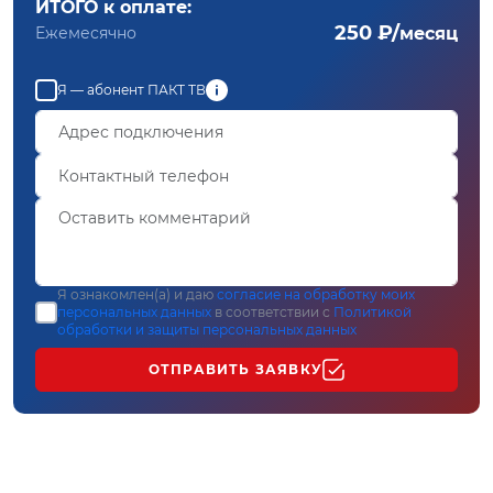
ИТОГО к оплате:
250 ₽/
Ежемесячно
месяц
Я — абонент ПАКТ ТВ
Я ознакомлен(а) и даю
согласие на обработку моих
персональных данных
в соответствии с
Политикой
обработки и защиты персональных данных
ОТПРАВИТЬ ЗАЯВКУ