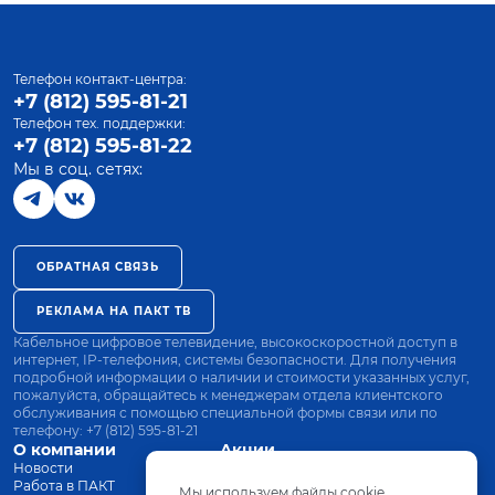
Телефон контакт-центра:
+7 (812) 595-81-21
Телефон тех. поддержки:
+7 (812) 595-81-22
Мы в соц. сетях:
ОБРАТНАЯ СВЯЗЬ
РЕКЛАМА НА ПАКТ ТВ
Кабельное цифровое телевидение, высокоскоростной доступ в
интернет, IP-телефония, системы безопасности. Для получения
подробной информации о наличии и стоимости указанных услуг,
пожалуйста, обращайтесь к менеджерам отдела клиентского
обслуживания с помощью специальной формы связи или по
телефону:
+7 (812) 595-81-21
О компании
Акции
Новости
Все тарифы
Работа в ПАКТ
Оплата
Мы используем файлы cookie.