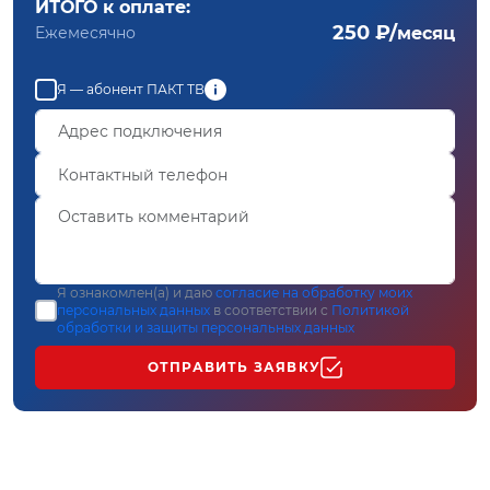
ИТОГО к оплате:
250 ₽/
Ежемесячно
месяц
Я — абонент ПАКТ ТВ
Я ознакомлен(а) и даю
согласие на обработку моих
персональных данных
в соответствии с
Политикой
обработки и защиты персональных данных
ОТПРАВИТЬ ЗАЯВКУ