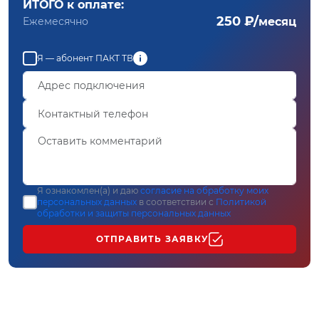
ИТОГО к оплате:
250 ₽/
Ежемесячно
месяц
Я — абонент ПАКТ ТВ
Я ознакомлен(а) и даю
согласие на обработку моих
персональных данных
в соответствии с
Политикой
обработки и защиты персональных данных
ОТПРАВИТЬ ЗАЯВКУ