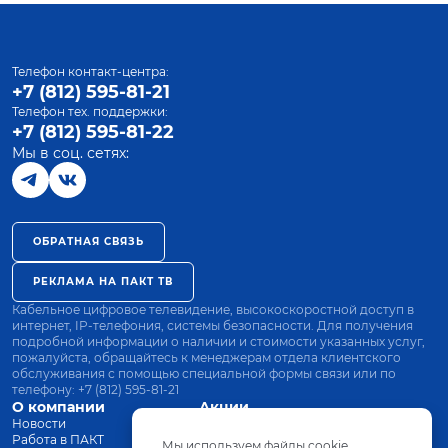
Телефон контакт-центра:
+7 (812) 595-81-21
Телефон тех. поддержки:
+7 (812) 595-81-22
Мы в соц. сетях:
ОБРАТНАЯ СВЯЗЬ
РЕКЛАМА НА ПАКТ ТВ
Кабельное цифровое телевидение, высокоскоростной доступ в
интернет, IP-телефония, системы безопасности. Для получения
подробной информации о наличии и стоимости указанных услуг,
пожалуйста, обращайтесь к менеджерам отдела клиентского
обслуживания с помощью специальной формы связи или по
телефону:
+7 (812) 595-81-21
О компании
Акции
Новости
Все тарифы
Работа в ПАКТ
Оплата
Мы используем файлы cookie.