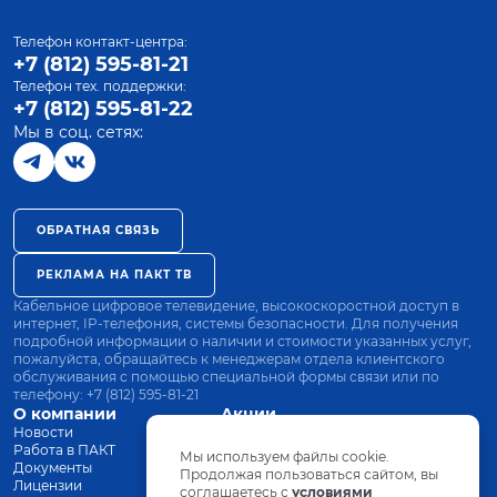
Телефон контакт-центра:
+7 (812) 595-81-21
Телефон тех. поддержки:
+7 (812) 595-81-22
Мы в соц. сетях:
ОБРАТНАЯ СВЯЗЬ
РЕКЛАМА НА ПАКТ ТВ
Кабельное цифровое телевидение, высокоскоростной доступ в
интернет, IP-телефония, системы безопасности. Для получения
подробной информации о наличии и стоимости указанных услуг,
пожалуйста, обращайтесь к менеджерам отдела клиентского
обслуживания с помощью специальной формы связи или по
телефону:
+7 (812) 595-81-21
О компании
Акции
Новости
Все тарифы
Работа в ПАКТ
Оплата
Мы используем файлы cookie.
Документы
Оборудование
Продолжая пользоваться сайтом, вы
Лицензии
соглашаетесь с
Заявка на подключение
условиями