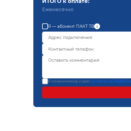
ИТОГО к оплате:
Ежемесячно
Я — абонент ПАКТ ТВ
Я ознакомлен(а) и даю
согласие на обработ