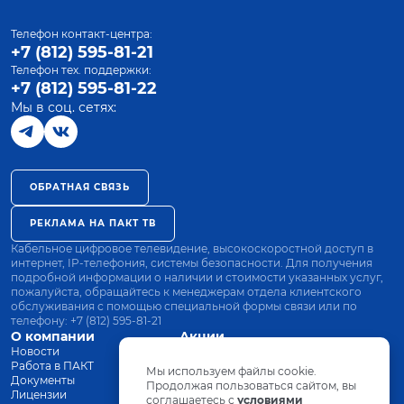
Телефон контакт-центра:
+7 (812) 595-81-21
Телефон тех. поддержки:
+7 (812) 595-81-22
Мы в соц. сетях:
ОБРАТНАЯ СВЯЗЬ
РЕКЛАМА НА ПАКТ ТВ
Кабельное цифровое телевидение, высокоскоростной доступ в
интернет, IP-телефония, системы безопасности. Для получения
подробной информации о наличии и стоимости указанных услуг,
пожалуйста, обращайтесь к менеджерам отдела клиентского
обслуживания с помощью специальной формы связи или по
телефону:
+7 (812) 595-81-21
О компании
Акции
Новости
Все тарифы
Работа в ПАКТ
Оплата
Мы используем файлы cookie.
Документы
Оборудование
Продолжая пользоваться сайтом, вы
Лицензии
соглашаетесь с
Заявка на подключение
условиями