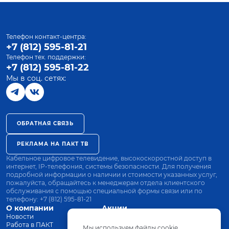
Телефон контакт-центра:
+7 (812) 595-81-21
Телефон тех. поддержки:
+7 (812) 595-81-22
Мы в соц. сетях:
ОБРАТНАЯ СВЯЗЬ
РЕКЛАМА НА ПАКТ ТВ
Кабельное цифровое телевидение, высокоскоростной доступ в
интернет, IP-телефония, системы безопасности. Для получения
подробной информации о наличии и стоимости указанных услуг,
пожалуйста, обращайтесь к менеджерам отдела клиентского
обслуживания с помощью специальной формы связи или по
телефону:
+7 (812) 595-81-21
О компании
Акции
Новости
Все тарифы
Работа в ПАКТ
Оплата
Мы используем файлы cookie.