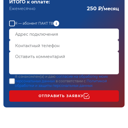
ИТОГО к оплате:
250 ₽/
Ежемесячно
месяц
Я — абонент ПАКТ ТВ
Я ознакомлен(а) и даю
согласие на обработку моих
персональных данных
в соответствии с
Политикой
обработки и защиты персональных данных
ОТПРАВИТЬ ЗАЯВКУ