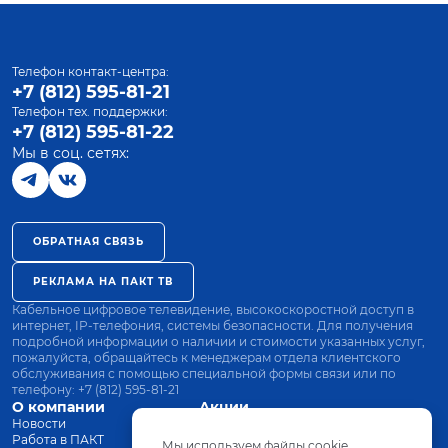
Телефон контакт-центра:
+7 (812) 595-81-21
Телефон тех. поддержки:
+7 (812) 595-81-22
Мы в соц. сетях:
ОБРАТНАЯ СВЯЗЬ
РЕКЛАМА НА ПАКТ ТВ
Кабельное цифровое телевидение, высокоскоростной доступ в
интернет, IP-телефония, системы безопасности. Для получения
подробной информации о наличии и стоимости указанных услуг,
пожалуйста, обращайтесь к менеджерам отдела клиентского
обслуживания с помощью специальной формы связи или по
телефону:
+7 (812) 595-81-21
О компании
Акции
Новости
Все тарифы
Работа в ПАКТ
Оплата
Мы используем файлы cookie.