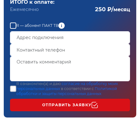
ИТОГО к оплате:
250 ₽/
Ежемесячно
месяц
Я — абонент ПАКТ ТВ
Я ознакомлен(а) и даю
согласие на обработку моих
персональных данных
в соответствии с
Политикой
обработки и защиты персональных данных
ОТПРАВИТЬ ЗАЯВКУ