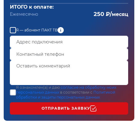
ИТОГО к оплате:
250 ₽/
Ежемесячно
месяц
Я — абонент ПАКТ ТВ
Я ознакомлен(а) и даю
согласие на обработку моих
персональных данных
в соответствии с
Политикой
обработки и защиты персональных данных
ОТПРАВИТЬ ЗАЯВКУ