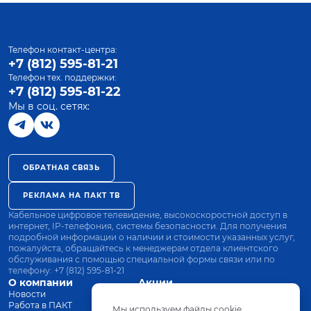
Телефон контакт-центра:
+7 (812) 595-81-21
Телефон тех. поддержки:
+7 (812) 595-81-22
Мы в соц. сетях:
ОБРАТНАЯ СВЯЗЬ
РЕКЛАМА НА ПАКТ ТВ
Кабельное цифровое телевидение, высокоскоростной доступ в
интернет, IP-телефония, системы безопасности. Для получения
подробной информации о наличии и стоимости указанных услуг,
пожалуйста, обращайтесь к менеджерам отдела клиентского
обслуживания с помощью специальной формы связи или по
телефону:
+7 (812) 595-81-21
О компании
Акции
Новости
Все тарифы
Работа в ПАКТ
Оплата
Мы используем файлы cookie.