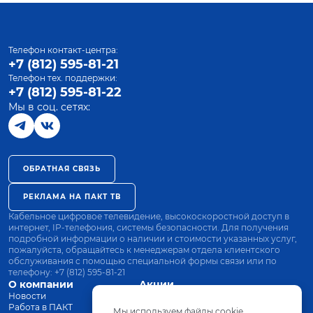
Телефон контакт-центра:
+7 (812) 595-81-21
Телефон тех. поддержки:
+7 (812) 595-81-22
Мы в соц. сетях:
ОБРАТНАЯ СВЯЗЬ
РЕКЛАМА НА ПАКТ ТВ
Кабельное цифровое телевидение, высокоскоростной доступ в
интернет, IP-телефония, системы безопасности. Для получения
подробной информации о наличии и стоимости указанных услуг,
пожалуйста, обращайтесь к менеджерам отдела клиентского
обслуживания с помощью специальной формы связи или по
телефону:
+7 (812) 595-81-21
О компании
Акции
Новости
Все тарифы
Работа в ПАКТ
Оплата
Мы используем файлы cookie.