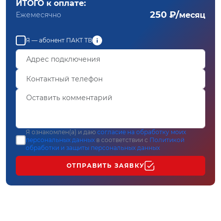
ИТОГО к оплате:
250 ₽/
Ежемесячно
месяц
Я — абонент ПАКТ ТВ
Я ознакомлен(а) и даю
согласие на обработку моих
персональных данных
в соответствии с
Политикой
обработки и защиты персональных данных
ОТПРАВИТЬ ЗАЯВКУ