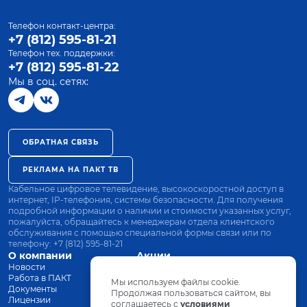
Телефон контакт-центра:
+7 (812) 595-81-21
Телефон тех. поддержки:
+7 (812) 595-81-22
Мы в соц. сетях:
ОБРАТНАЯ СВЯЗЬ
РЕКЛАМА НА ПАКТ ТВ
Кабельное цифровое телевидение, высокоскоростной доступ в
интернет, IP-телефония, системы безопасности. Для получения
подробной информации о наличии и стоимости указанных услуг,
пожалуйста, обращайтесь к менеджерам отдела клиентского
обслуживания с помощью специальной формы связи или по
телефону:
+7 (812) 595-81-21
О компании
Акции
Новости
Все тарифы
Работа в ПАКТ
Оплата
Мы используем файлы cookie.
Документы
Оборудование
Продолжая пользоваться сайтом, вы
Лицензии
соглашаетесь с
Заявка на подключение
условиями