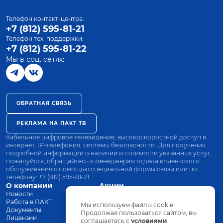
Телефон контакт-центра:
+7 (812) 595-81-21
Телефон тех. поддержки:
+7 (812) 595-81-22
Мы в соц. сетях:
ОБРАТНАЯ СВЯЗЬ
РЕКЛАМА НА ПАКТ ТВ
Кабельное цифровое телевидение, высокоскоростной доступ в
интернет, IP-телефония, системы безопасности. Для получения
подробной информации о наличии и стоимости указанных услуг,
пожалуйста, обращайтесь к менеджерам отдела клиентского
обслуживания с помощью специальной формы связи или по
телефону:
+7 (812) 595-81-21
О компании
Акции
Новости
Все тарифы
Работа в ПАКТ
Оплата
Мы используем файлы cookie.
Документы
Оборудование
Продолжая пользоваться сайтом, вы
Лицензии
соглашаетесь с
Заявка на подключение
условиями