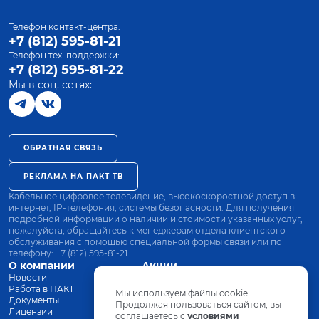
Телефон контакт-центра:
+7 (812) 595-81-21
Телефон тех. поддержки:
+7 (812) 595-81-22
Мы в соц. сетях:
ОБРАТНАЯ СВЯЗЬ
РЕКЛАМА НА ПАКТ ТВ
Кабельное цифровое телевидение, высокоскоростной доступ в
интернет, IP-телефония, системы безопасности. Для получения
подробной информации о наличии и стоимости указанных услуг,
пожалуйста, обращайтесь к менеджерам отдела клиентского
обслуживания с помощью специальной формы связи или по
телефону:
+7 (812) 595-81-21
О компании
Акции
Новости
Все тарифы
Работа в ПАКТ
Оплата
Мы используем файлы cookie.
Документы
Оборудование
Продолжая пользоваться сайтом, вы
Лицензии
соглашаетесь с
Заявка на подключение
условиями