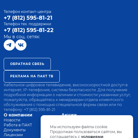
Телефон контакт-центра:
+7 (812) 595-81-21
Телефон тех. поддержки:
+7 (812) 595-81-22
Мы в соц. сетях:
ОБРАТНАЯ СВЯЗЬ
РЕКЛАМА НА ПАКТ ТВ
Кабельное цифровое телевидение, высокоскоростной доступ в
интернет, IP-телефония, системы безопасности. Для получения
подробной информации о наличии и стоимости указанных услуг,
пожалуйста, обращайтесь к менеджерам отдела клиентского
обслуживания с помощью специальной формы связи или по
телефону:
+7 (812) 595-81-21
О компании
Акции
Новости
Все тарифы
Работа в ПАКТ
Оплата
Мы используем файлы cookie.
Документы
Оборудование
Продолжая пользоваться сайтом, вы
Лицензии
соглашаетесь с
Заявка на подключение
условиями