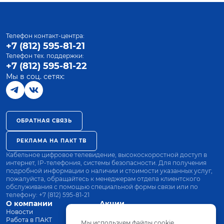
Телефон контакт-центра:
+7 (812) 595-81-21
Телефон тех. поддержки:
+7 (812) 595-81-22
Мы в соц. сетях:
ОБРАТНАЯ СВЯЗЬ
РЕКЛАМА НА ПАКТ ТВ
Кабельное цифровое телевидение, высокоскоростной доступ в
интернет, IP-телефония, системы безопасности. Для получения
подробной информации о наличии и стоимости указанных услуг,
пожалуйста, обращайтесь к менеджерам отдела клиентского
обслуживания с помощью специальной формы связи или по
телефону:
+7 (812) 595-81-21
О компании
Акции
Новости
Все тарифы
Работа в ПАКТ
Оплата
Мы используем файлы cookie.