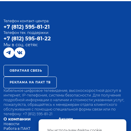
Телефон контакт-центра:
+7 (812) 595-81-21
Телефон тех. поддержки:
+7 (812) 595-81-22
Мы в соц. сетях:
ОБРАТНАЯ СВЯЗЬ
РЕКЛАМА НА ПАКТ ТВ
Кабельное цифровое телевидение, высокоскоростной доступ в
интернет, IP-телефония, системы безопасности. Для получения
подробной информации о наличии и стоимости указанных услуг,
пожалуйста, обращайтесь к менеджерам отдела клиентского
обслуживания с помощью специальной формы связи или по
телефону:
+7 (812) 595-81-21
О компании
Акции
Новости
Все тарифы
Работа в ПАКТ
Оплата
Мы используем файлы cookie.