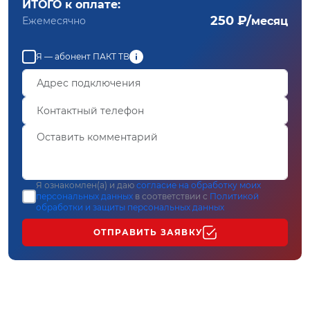
ИТОГО к оплате:
250 ₽/
Ежемесячно
месяц
Я — абонент ПАКТ ТВ
Я ознакомлен(а) и даю
согласие на обработку моих
персональных данных
в соответствии с
Политикой
обработки и защиты персональных данных
ОТПРАВИТЬ ЗАЯВКУ