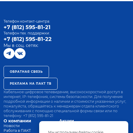
Телефон контакт-центра:
+7 (812) 595-81-21
Телефон тех. поддержки:
+7 (812) 595-81-22
Мы в соц. сетях:
ОБРАТНАЯ СВЯЗЬ
РЕКЛАМА НА ПАКТ ТВ
Кабельное цифровое телевидение, высокоскоростной доступ в
интернет, IP-телефония, системы безопасности. Для получения
подробной информации о наличии и стоимости указанных услуг,
пожалуйста, обращайтесь к менеджерам отдела клиентского
обслуживания с помощью специальной формы связи или по
телефону:
+7 (812) 595-81-21
О компании
Акции
Новости
Все тарифы
Работа в ПАКТ
Оплата
Мы используем файлы cookie.