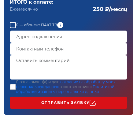
ИТОГО к оплате:
250 ₽/
Ежемесячно
месяц
Я — абонент ПАКТ ТВ
Я ознакомлен(а) и даю
согласие на обработку моих
персональных данных
в соответствии с
Политикой
обработки и защиты персональных данных
ОТПРАВИТЬ ЗАЯВКУ