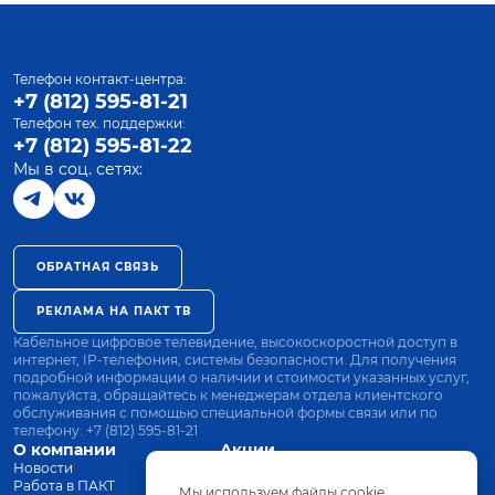
Телефон контакт-центра:
+7 (812) 595-81-21
Телефон тех. поддержки:
+7 (812) 595-81-22
Мы в соц. сетях:
ОБРАТНАЯ СВЯЗЬ
РЕКЛАМА НА ПАКТ ТВ
Кабельное цифровое телевидение, высокоскоростной доступ в
интернет, IP-телефония, системы безопасности. Для получения
подробной информации о наличии и стоимости указанных услуг,
пожалуйста, обращайтесь к менеджерам отдела клиентского
обслуживания с помощью специальной формы связи или по
телефону:
+7 (812) 595-81-21
О компании
Акции
Новости
Все тарифы
Работа в ПАКТ
Оплата
Мы используем файлы cookie.