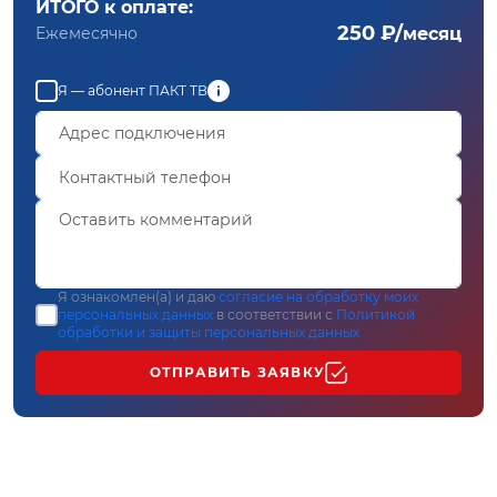
ИТОГО к оплате:
250 ₽/
Ежемесячно
месяц
Я — абонент ПАКТ ТВ
Я ознакомлен(а) и даю
согласие на обработку моих
персональных данных
в соответствии с
Политикой
обработки и защиты персональных данных
ОТПРАВИТЬ ЗАЯВКУ