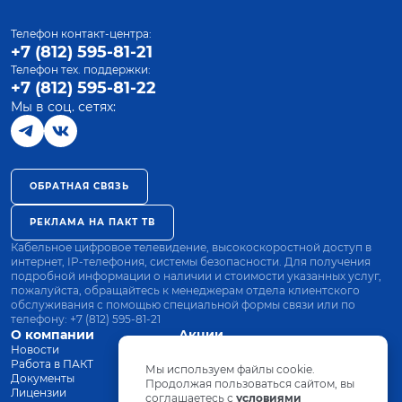
Телефон контакт-центра:
+7 (812) 595-81-21
Телефон тех. поддержки:
+7 (812) 595-81-22
Мы в соц. сетях:
ОБРАТНАЯ СВЯЗЬ
РЕКЛАМА НА ПАКТ ТВ
Кабельное цифровое телевидение, высокоскоростной доступ в
интернет, IP-телефония, системы безопасности. Для получения
подробной информации о наличии и стоимости указанных услуг,
пожалуйста, обращайтесь к менеджерам отдела клиентского
обслуживания с помощью специальной формы связи или по
телефону:
+7 (812) 595-81-21
О компании
Акции
Новости
Все тарифы
Работа в ПАКТ
Оплата
Мы используем файлы cookie.
Документы
Оборудование
Продолжая пользоваться сайтом, вы
Лицензии
соглашаетесь с
Заявка на подключение
условиями