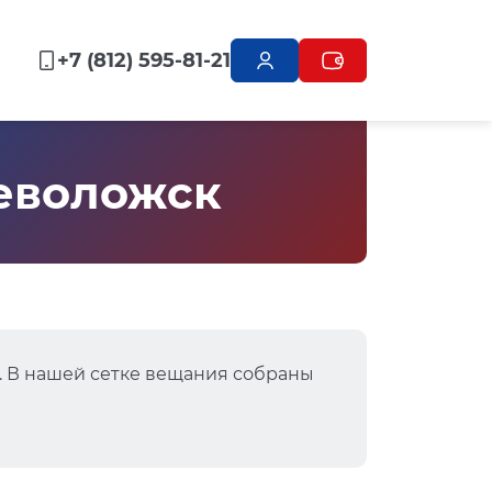
+7 (812) 595-81-21
севоложск
. В нашей сетке вещания собраны