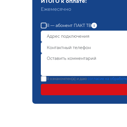
ИТОГО к оплате:
Ежемесячно
Я — абонент ПАКТ ТВ
Я ознакомлен(а) и даю
согласие на обработ