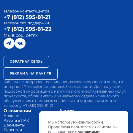
Телефон контакт-центра:
+7 (812) 595-81-21
Телефон тех. поддержки:
+7 (812) 595-81-22
Мы в соц. сетях:
ОБРАТНАЯ СВЯЗЬ
РЕКЛАМА НА ПАКТ ТВ
Кабельное цифровое телевидение, высокоскоростной доступ в
интернет, IP-телефония, системы безопасности. Для получения
подробной информации о наличии и стоимости указанных услуг,
пожалуйста, обращайтесь к менеджерам отдела клиентского
обслуживания с помощью специальной формы связи или по
телефону:
+7 (812) 595-81-21
О компании
Акции
Новости
Все тарифы
Работа в ПАКТ
Оплата
Мы используем файлы cookie.
Документы
Оборудование
Продолжая пользоваться сайтом, вы
Лицензии
соглашаетесь с
Заявка на подключение
условиями