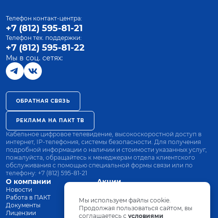
Телефон контакт-центра:
+7 (812) 595-81-21
Телефон тех. поддержки:
+7 (812) 595-81-22
Мы в соц. сетях:
ОБРАТНАЯ СВЯЗЬ
РЕКЛАМА НА ПАКТ ТВ
Кабельное цифровое телевидение, высокоскоростной доступ в
интернет, IP-телефония, системы безопасности. Для получения
подробной информации о наличии и стоимости указанных услуг,
пожалуйста, обращайтесь к менеджерам отдела клиентского
обслуживания с помощью специальной формы связи или по
телефону:
+7 (812) 595-81-21
О компании
Акции
Новости
Все тарифы
Работа в ПАКТ
Оплата
Мы используем файлы cookie.
Документы
Оборудование
Продолжая пользоваться сайтом, вы
Лицензии
соглашаетесь с
Заявка на подключение
условиями