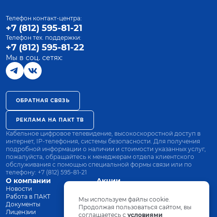
Телефон контакт-центра:
+7 (812) 595-81-21
Телефон тех. поддержки:
+7 (812) 595-81-22
Мы в соц. сетях:
ОБРАТНАЯ СВЯЗЬ
РЕКЛАМА НА ПАКТ ТВ
Кабельное цифровое телевидение, высокоскоростной доступ в
интернет, IP-телефония, системы безопасности. Для получения
подробной информации о наличии и стоимости указанных услуг,
пожалуйста, обращайтесь к менеджерам отдела клиентского
обслуживания с помощью специальной формы связи или по
телефону:
+7 (812) 595-81-21
О компании
Акции
Новости
Все тарифы
Работа в ПАКТ
Оплата
Мы используем файлы cookie.
Документы
Оборудование
Продолжая пользоваться сайтом, вы
Лицензии
соглашаетесь с
Заявка на подключение
условиями