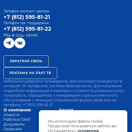
Телефон контакт-центра:
+7 (812) 595-81-21
Телефон тех. поддержки:
+7 (812) 595-81-22
Мы в соц. сетях:
ОБРАТНАЯ СВЯЗЬ
РЕКЛАМА НА ПАКТ ТВ
Кабельное цифровое телевидение, высокоскоростной доступ в
интернет, IP-телефония, системы безопасности. Для получения
подробной информации о наличии и стоимости указанных услуг,
пожалуйста, обращайтесь к менеджерам отдела клиентского
обслуживания с помощью специальной формы связи или по
телефону:
+7 (812) 595-81-21
О компании
Акции
Новости
Все тарифы
Работа в ПАКТ
Оплата
Мы используем файлы cookie.
Документы
Оборудование
Продолжая пользоваться сайтом, вы
Лицензии
соглашаетесь с
Заявка на подключение
условиями