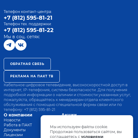
Телефон контакт-центра:
+7 (812) 595-81-21
Телефон тех. поддержки:
+7 (812) 595-81-22
Мы в соц. сетях:
ОБРАТНАЯ СВЯЗЬ
РЕКЛАМА НА ПАКТ ТВ
Кабельное цифровое телевидение, высокоскоростной доступ в
интернет, IP-телефония, системы безопасности. Для получения
подробной информации о наличии и стоимости указанных услуг,
пожалуйста, обращайтесь к менеджерам отдела клиентского
обслуживания с помощью специальной формы связи или по
телефону:
+7 (812) 595-81-21
О компании
Акции
Новости
Все тарифы
Работа в ПАКТ
Оплата
Мы используем файлы cookie.
Документы
Оборудование
Продолжая пользоваться сайтом, вы
Лицензии
соглашаетесь с
Заявка на подключение
условиями