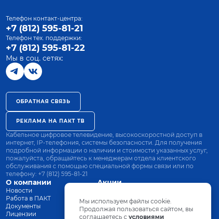
Телефон контакт-центра:
+7 (812) 595-81-21
Телефон тех. поддержки:
+7 (812) 595-81-22
Мы в соц. сетях:
ОБРАТНАЯ СВЯЗЬ
РЕКЛАМА НА ПАКТ ТВ
Кабельное цифровое телевидение, высокоскоростной доступ в
интернет, IP-телефония, системы безопасности. Для получения
подробной информации о наличии и стоимости указанных услуг,
пожалуйста, обращайтесь к менеджерам отдела клиентского
обслуживания с помощью специальной формы связи или по
телефону:
+7 (812) 595-81-21
О компании
Акции
Новости
Все тарифы
Работа в ПАКТ
Оплата
Мы используем файлы cookie.
Документы
Оборудование
Продолжая пользоваться сайтом, вы
Лицензии
соглашаетесь с
Заявка на подключение
условиями