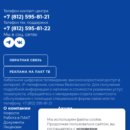
Телефон контакт-центра:
+7 (812) 595-81-21
Телефон тех. поддержки:
+7 (812) 595-81-22
Мы в соц. сетях:
ОБРАТНАЯ СВЯЗЬ
РЕКЛАМА НА ПАКТ ТВ
Кабельное цифровое телевидение, высокоскоростной доступ в
интернет, IP-телефония, системы безопасности. Для получения
подробной информации о наличии и стоимости указанных услуг,
пожалуйста, обращайтесь к менеджерам отдела клиентского
обслуживания с помощью специальной формы связи или по
телефону:
+7 (812) 595-81-21
О компании
Акции
Новости
Все тарифы
Работа в ПАКТ
Оплата
Мы используем файлы cookie.
Документы
Оборудование
Продолжая пользоваться сайтом, вы
Лицензии
соглашаетесь с
Заявка на подключение
условиями