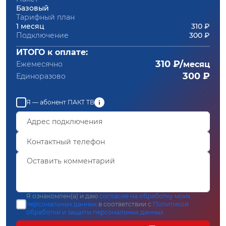
Базовый
Тарифный план
1 месяц
310 ₽
Подключение
300 ₽
ИТОГО к оплате:
310 ₽/
Ежемесячно
месяц
300 ₽
Единоразово
Я — абонент ПАКТ ТВ
Я ознакомлен(а) и даю
согласие на обработку моих
персональных данных
в соответствии с
Политикой
обработки и защиты персональных данных