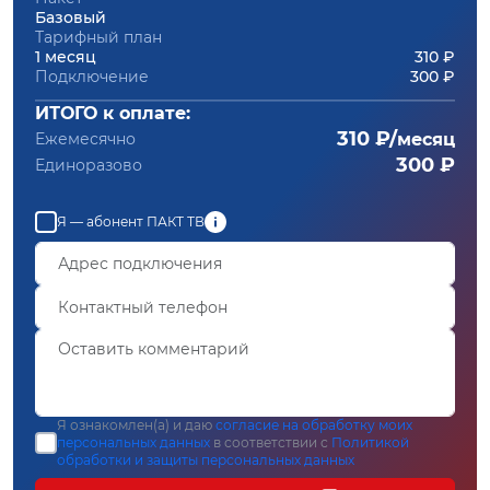
Базовый
Тарифный план
1 месяц
310 ₽
Подключение
300 ₽
ИТОГО к оплате:
310 ₽/
Ежемесячно
месяц
300 ₽
Единоразово
Я — абонент ПАКТ ТВ
Я ознакомлен(а) и даю
согласие на обработку моих
персональных данных
в соответствии с
Политикой
обработки и защиты персональных данных