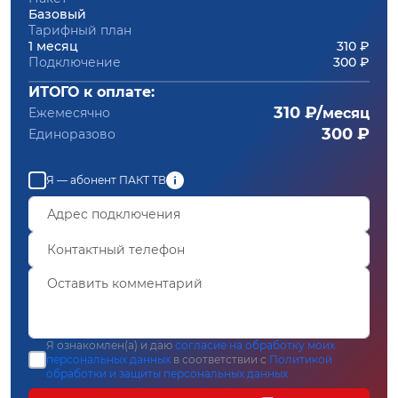
Базовый
Тарифный план
1 месяц
310 ₽
Подключение
300 ₽
ИТОГО к оплате:
310 ₽/
Ежемесячно
месяц
300 ₽
Единоразово
Я — абонент ПАКТ ТВ
Я ознакомлен(а) и даю
согласие на обработку моих
персональных данных
в соответствии с
Политикой
обработки и защиты персональных данных