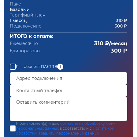
Пакет
Базовый
Тарифный план
1 месяц
310 ₽
Подключение
300 ₽
ИТОГО к оплате:
310 ₽/
Ежемесячно
месяц
300 ₽
Единоразово
Я — абонент ПАКТ ТВ
Я ознакомлен(а) и даю
согласие на обработку моих
персональных данных
в соответствии с
Политикой
обработки и защиты персональных данных