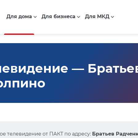
Для дома
Для бизнеса
Для МКД
евидение — Братье
Колпино
е телевидение от ПАКТ по адресу:
Братьев Радченко